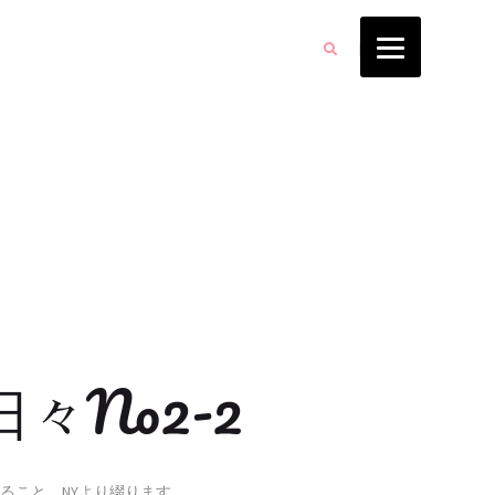
日々No2-2
ること、NYより綴ります。