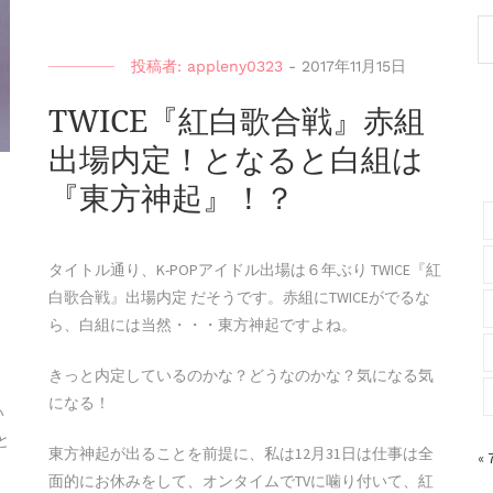
投稿者:
appleny0323
-
2017年11月15日
TWICE『紅白歌合戦』赤組
出場内定！となると白組は
『東方神起』！？
タイトル通り、K-POPアイドル出場は６年ぶり TWICE『紅
白歌合戦』出場内定 だそうです。赤組にTWICEがでるな
ら、白組には当然・・・東方神起ですよね。
きっと内定しているのかな？どうなのかな？気になる気
」
になる！
い
と
東方神起が出ることを前提に、私は12月31日は仕事は全
«
面的にお休みをして、オンタイムでTVに噛り付いて、紅