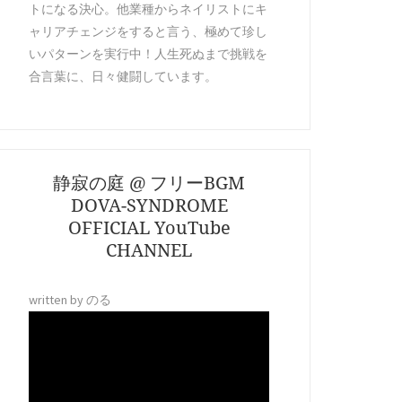
トになる決心。他業種からネイリストにキ
ャリアチェンジをすると言う、極めて珍し
いパターンを実行中！人生死ぬまで挑戦を
合言葉に、日々健闘しています。
静寂の庭 @ フリーBGM
DOVA-SYNDROME
OFFICIAL YouTube
CHANNEL
written by のる