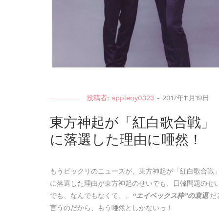
投稿者:
appleny0323
-
2017年11月19日
東方神起が「紅白歌合戦」
に落選した理由に唖然！
もうビックリのニュースが、東方神起が「紅白歌合戦
に落選した理由が東方神起のせいでも、日韓問題のせ
でも、なんでもなくて、、
“エイベックス枠”の衰退
だ
言うのだから、もう唖然としかないっ！