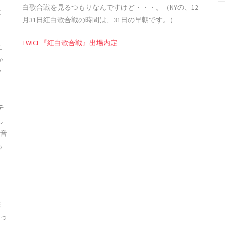
白歌合戦を見るつもりなんですけど・・・。（NYの、12
と
月31日紅白歌合戦の時間は、31日の早朝です。）
TWICE『紅白歌合戦』出場内定
エ
か
ィ
テ
し
本音
あ
ま
っ