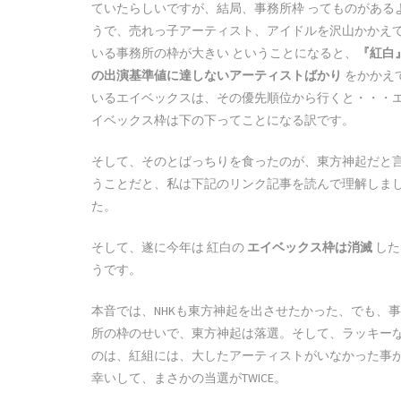
ていたらしいですが、結局、事務所枠 ってものがある
うで、売れっ子アーティスト、アイドルを沢山かかえ
いる事務所の枠が大きい ということになると、
『紅白
の出演基準値に達しないアーティストばかり
をかかえ
いるエイベックスは、その優先順位から行くと・・・
イベックス枠は下の下ってことになる訳です。
そして、そのとばっちりを食ったのが、東方神起だと
うことだと、私は下記のリンク記事を読んで理解しま
た。
そして、遂に今年は 紅白の
エイベックス枠は消滅
した
うです。
本音では、NHKも東方神起を出させたかった、でも、
所の枠のせいで、東方神起は落選。そして、ラッキー
のは、紅組には、大したアーティストがいなかった事
幸いして、まさかの当選がTWICE。