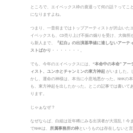
ところで、エイベックス枠の衰退って何の話？ってこ
になりますよね。
つまり、一昔前まではトップアーティストが沢山いた
イベックスも、CD売り上げ不振の煽りを受け、大御所
ら新人まで、
『紅白』の出演基準値に達しないアーテ
ストばかり
・・・・・・・。
でも、今年のエイベックスには、
“本命中の本命” アー
ィスト、ユンホとチャンミンの東方神起
がいました。
かし、運命の神様は、本当に小意地悪かった。NHKの
も、東方神起を出したかった。とこの記事では書いて
ります。
じゃぁなぜ？
なぜならば、白組は近年稀にみる出演者が大混乱！今
でNHKは、
所属事務所の枠
というものは存在しないと言