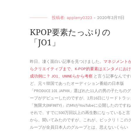
投稿者:
appleny0323
-
2020年3月11日
KPOP要素たっぷりの
「JO1」
昨日、凄く面白い記事を見つけました。
マネジメント
らクリエイティブまで、K-POP的要素はエンタメにお
成功例に？ JO1、UNINEらから考察
と言う記事なんです
ど、元々韓国であったオーディション番組の日本版
「PRODUCE 101 JAPAN」選ばれた11人の男の子たちの
ープがデビューしたのですが、2月16日にリードトラッ
「無限大(INFINITY)」のMVがYouTubeに公開したのです
それで、すでに500万回以上の再生数になっていると言
から、聞いてみたのですが、これが、ビックリ！この
ループが全員日本人のグループとは、思えないくらい