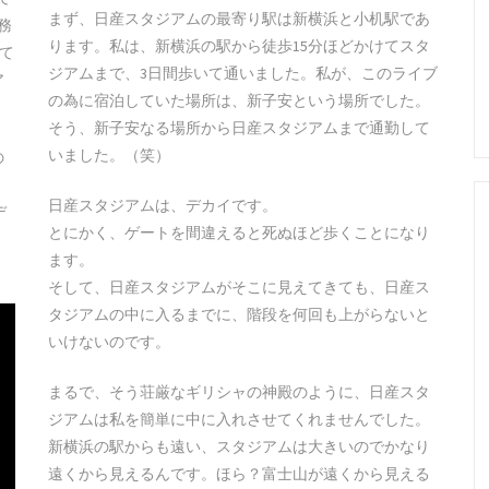
まず、日産スタジアムの最寄り駅は新横浜と小机駅であ
務
ります。私は、新横浜の駅から徒歩15分ほどかけてスタ
全て
ジアムまで、3日間歩いて通いました。私が、このライブ
ア
の為に宿泊していた場所は、新子安という場所でした。
そう、新子安なる場所から日産スタジアムまで通勤して
いました。（笑）
の
、
日産スタジアムは、デカイです。
デ
とにかく、ゲートを間違えると死ぬほど歩くことになり
ます。
そして、日産スタジアムがそこに見えてきても、日産ス
タジアムの中に入るまでに、階段を何回も上がらないと
いけないのです。
まるで、そう荘厳なギリシャの神殿のように、日産スタ
ジアムは私を簡単に中に入れさせてくれませんでした。
新横浜の駅からも遠い、スタジアムは大きいのでかなり
遠くから見えるんです。ほら？富士山が遠くから見える