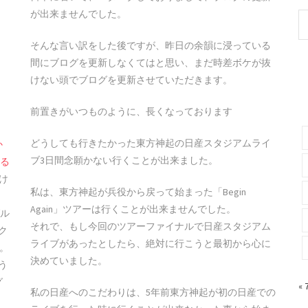
が出来ませんでした。
そんな言い訳をした後ですが、昨日の余韻に浸っている
間にブログを更新しなくてはと思い、まだ時差ボケが抜
けない頭でブログを更新させていただきます。
前置きがいつものように、長くなっております
どうしても行きたかった東方神起の日産スタジアムライ
か
ブ3日間念願かない行くことが出来ました。
ける
け
私は、東方神起が兵役から戻って始まった「Begin
Again」ツアーは行くことが出来ませんでした。
グル
それで、もし今回のツアーファイナルで日産スタジアム
ク
ライブがあったとしたら、絶対に行こうと最初から心に
ね。
決めていました。
う
グ
«
私の日産へのこだわりは、5年前東方神起が初の日産での