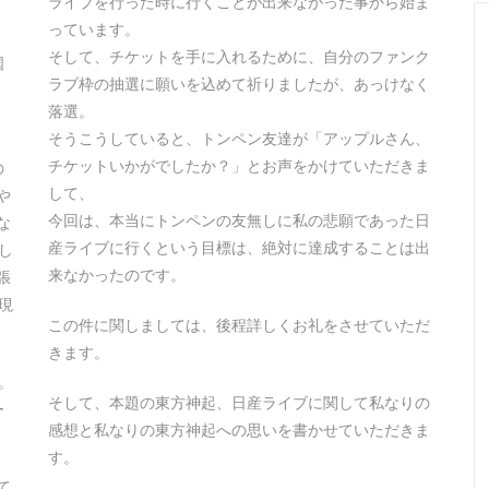
ライブを行った時に行くことが出来なかった事から始ま
っています。
そして、チケットを手に入れるために、自分のファンク
国
ラブ枠の抽選に願いを込めて祈りましたが、あっけなく
落選。
そうこうしていると、トンペン友達が「アップルさん、
チケットいかがでしたか？」とお声をかけていただきま
の
して、
や
今回は、本当にトンペンの友無しに私の悲願であった日
な
産ライブに行くという目標は、絶対に達成することは出
し
来なかったのです。
張
現
この件に関しましては、後程詳しくお礼をさせていただ
きます。
。
そして、本題の東方神起、日産ライブに関して私なりの
ー
感想と私なりの東方神起への思いを書かせていただきま
す。
て