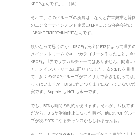
KPOPなんですよ。（笑）
それで、このグループの所属は、なんと吉本興業と韓
のエンターテインメント企業CJ ENMによる合弁会社の
LAPONE ENTERTAINMENTなんです。
凄いなって思うのが、KPOPは完全にBTSによって世界
メインストリームでKPOPカテゴリーを作ったこと、今
KPOPは世界でサブカルチャーではありません。間違い
く、メインストリームに踊りでました。次のBTSを目指
て、多くのKPOPグループがアメリカで凌ぎを削って頑
ってはいますが、BTSに追いつくまでになっていないが
実です。SuperM も NCT も今一です。
でも、BTSも時間の制約があります。それが、兵役です
だから、BTSが活動休止になった時が、他のKPOPグル
プが次のBTSになるチャンスかもしれませんね。
そして、日本のKPOP化したグループがここ最近沢山出