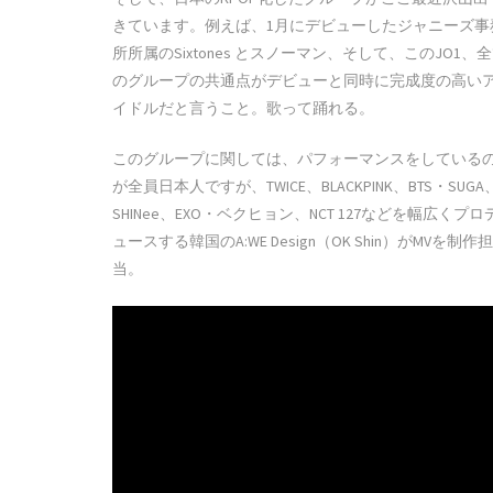
きています。例えば、1月にデビューしたジャニーズ事
所所属のSixtones とスノーマン、そして、このJO1、
のグループの共通点がデビューと同時に完成度の高い
イドルだと言うこと。歌って踊れる。
このグループに関しては、パフォーマンスをしている
が全員日本人ですが、TWICE、BLACKPINK、BTS・SUGA
SHINee、EXO・ベクヒョン、NCT 127などを幅広くプロ
ュースする韓国のA:WE Design（OK Shin）がMVを制作担
当。