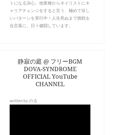
トになる決心。他業種からネイリストにキ
ャリアチェンジをすると言う、極めて珍し
いパターンを実行中！人生死ぬまで挑戦を
合言葉に、日々健闘しています。
静寂の庭 @ フリーBGM
DOVA-SYNDROME
OFFICIAL YouTube
CHANNEL
written by のる