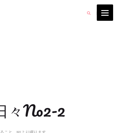
日々No2-2
ること、NYより綴ります。