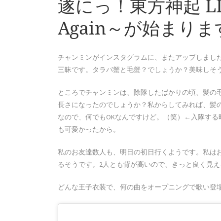
遂にっ！東方神起 LIVE
Again～が始まりま
チャンミンがインスタグラムに、またアップしました
三昧です。タラバ蟹と毛蟹？でしょうか？美味しそ
ところでチャンミンは、除隊したばかりの頃、髪の
長さになったのでしょうか？私からしてみれば、髪
なので、何でもOKなんですけど。（笑）←入隊す
も可愛かったから。
私のお友達数人も、明日の初日行くようです。私は
るそうです。2人とも背が高いので、きっと良く見え
どんな王子衣装で、何の曲をオープニングで歌い登