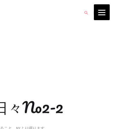
日々No2-2
ること、NYより綴ります。