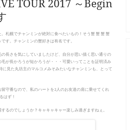
 TOUR 2017 ～Begin
す
。札幌でチャンミンが絶対に食べたいもの！そう蟹 蟹 蟹 蟹
うです。チャンミンの蟹好きは有名です。
毛の長さを気にしていましたけど、自分が思い描く思い通りの
の毛が長かろうが短かろうが・・・可愛いってことを証明済み
る時に見た丸坊主のマルコメみそみたいなチャンミンも、とって
お留守番なので、私のハートを2人のお友達の肩に乗せてくれ
るはず！
場するのでしょうか？キャキャキャー楽しみ過ぎますねぇ。