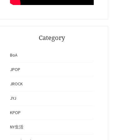
Category
BoA
JPOP
JROCK
JYJ
KPOP
NY生活