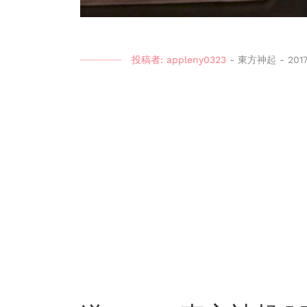
投稿者:
appleny0323
-
東方神起
-
201