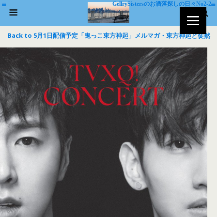
GellrySistersのお洒落探しの日々No2-2
Back to 5月1日配信予定「鬼っこ東方神起」メルマガ・東方神起と徒然