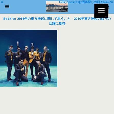
GellrySistersのお洒落探しの日々No2-2
Back to 2018年の東方神起に関して思うこと、2019年東方神起の益々の
活躍に期待