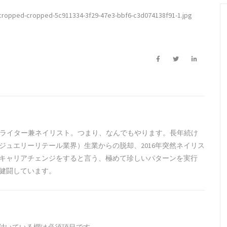
cropped-cropped-5c911334-3f29-47e3-bbf6-c3d074138f91-1.jpg
兼ライター兼ネイリスト。つまり、なんでもやります。長年続け
ジュエリーリテール業界）生業からの脱却、2016年突然ネイリス
キャリアチェンジをすると言う、極めて珍しいパターンを実行
健闘しています。
付いている欄は必須項目です