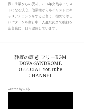
界）生業からの脱却、2016年突然ネイリス
トになる決心。他業種からネイリストにキ
ャリアチェンジをすると言う、極めて珍し
いパターンを実行中！人生死ぬまで挑戦を
合言葉に、日々健闘しています。
静寂の庭 @ フリーBGM
DOVA-SYNDROME
OFFICIAL YouTube
CHANNEL
written by のる