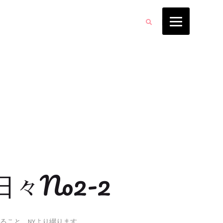
日々No2-2
ること、NYより綴ります。