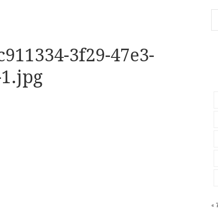
c911334-3f29-47e3-
1.jpg
«